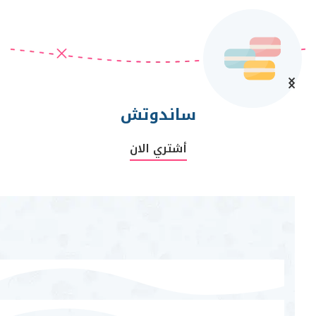
ساندوتش
أشتري الان