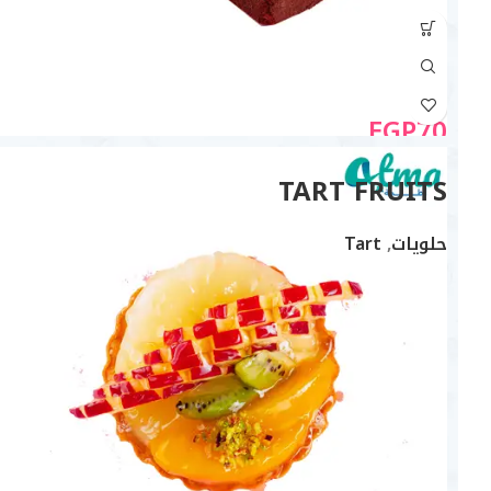
EGP
70
TART FRUITS
حلويات
,
Tart