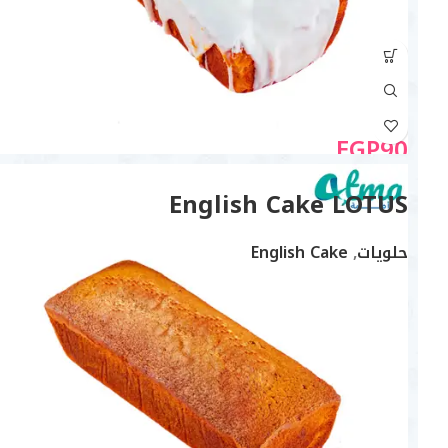
EGP
90
English Cake LOTUS
حلويات
,
English Cake