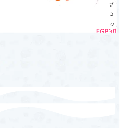
EGP
30
أطمــــــة لذيذة