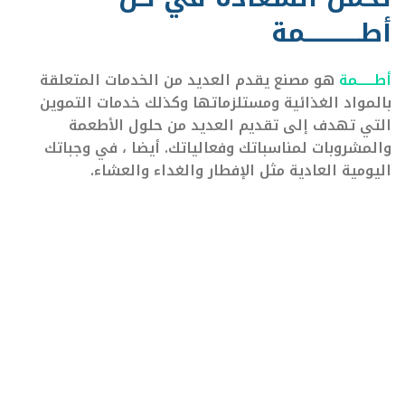
أطــــــــــــمة
أطــــــمة
هو مصنع يقدم العديد من الخدمات المتعلقة
بالمواد الغذائية ومستلزماتها وكذلك خدمات التموين
التي تهدف إلى تقديم العديد من حلول الأطعمة
والمشروبات لمناسباتك وفعالياتك. أيضا ، في وجباتك
اليومية العادية مثل الإفطار والغداء والعشاء.
220+
منتج عالي الجودة ومتميز في متناول يدك وقريب
من قلبك دائما .
من نحن