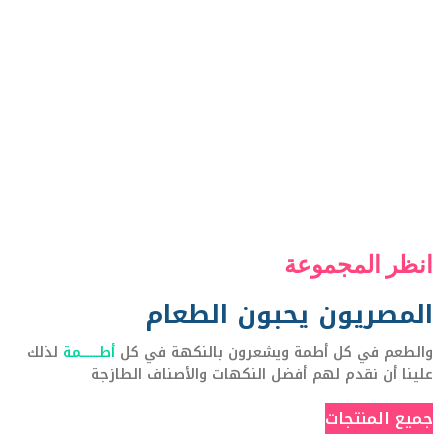
120+
خدمة الطعام والتوريد وخدمات فعالة من حيث
التكلفة لتقديمها.
بروفايل الشركة
انظر المجموعة
المصريون يحبون الطعام
والطعم في كل أطمة ويشعرون بالنكهة في كل
أطــــــمة
لذلك
علينا أن نقدم لهم أفضل النكهات والأصناف الطازجة
جميع المنتجات