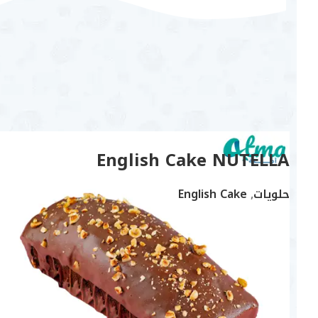
أطمــــــة لذيذة
منتجات مميزة
أفضل النكهات والأصناف الطازجة
English Cake NUTELLA
حلويات
,
English Cake