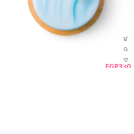
EGP
330